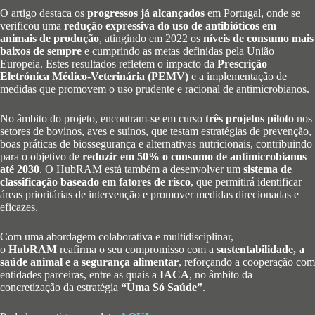
O artigo destaca os
progressos já alcançados
em Portugal, onde se
verificou uma
redução expressiva do uso de antibióticos em
animais de produção
, atingindo em 2022 os
níveis de consumo mais
baixos de sempre
e cumprindo as metas definidas pela União
Europeia. Estes resultados refletem o impacto da
Prescrição
Eletrónica Médico-Veterinária (PEMV)
e a implementação de
medidas que promovem o uso prudente e racional de antimicrobianos.
No âmbito do projeto, encontram-se em curso
três projetos piloto
nos
setores de bovinos, aves e suínos, que testam estratégias de prevenção,
boas práticas de biossegurança e alternativas nutricionais, contribuindo
para o objetivo de
reduzir em 50% o consumo de antimicrobianos
até 2030
. O HubRAM está também a desenvolver um
sistema de
classificação baseado em fatores de risco
, que permitirá identificar
áreas prioritárias de intervenção e promover medidas direcionadas e
eficazes.
Com uma abordagem colaborativa e multidisciplinar,
o
HubRAM
reafirma o seu compromisso com a
sustentabilidade, a
saúde animal e a segurança alimentar
, reforçando a cooperação com
entidades parceiras, entre as quais a
IACA
, no âmbito da
concretização da estratégia
“Uma Só Saúde”
.