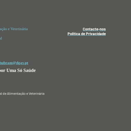
ação e Veterinária
Contacte-nos
Política de Privacidade
al
hubram@dgav.pt
por Uma Só Saúde
l de Alimentação e Veterinária