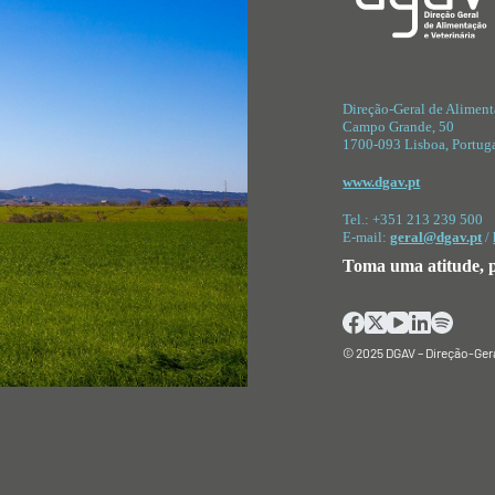
Direção-Geral de Aliment
Campo Grande
, 50
1700-093 Lisboa, Portug
www.dgav.pt
Tel.: +351 213 239 500
E-mail:
geral@dgav.pt
/
Toma uma atitude,
© 2025 DGAV –
Direção-Gera