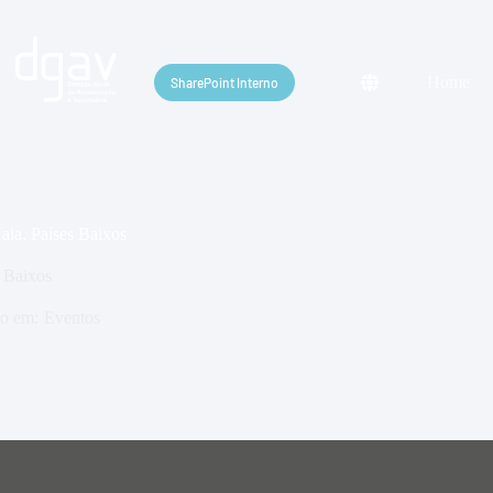
Home
SharePoint Interno
a, Países Baixos
 Baixos
do em:
Eventos