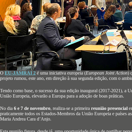
O
EU-JAMRAI 2
é uma iniciativa europeia (
European Joint Action
) 
projeto rumou, este ano, em direção à sua segunda edição, com o amb
Tendo como base, o sucesso da sua edição inaugural (2017-2021), a Uni
União Europeia, elevarão a Europa para a adoção de boas práticas.
No dia
6 e 7 de novembro
, realiza-se a primeira
reunião presencial
e
praticamente todos os Estados-Membros da União Europeia e países as
Maria Andrea Cara d’Anjo.
Esta reunião figura, desde já, uma oportunidade única de partilhar pers