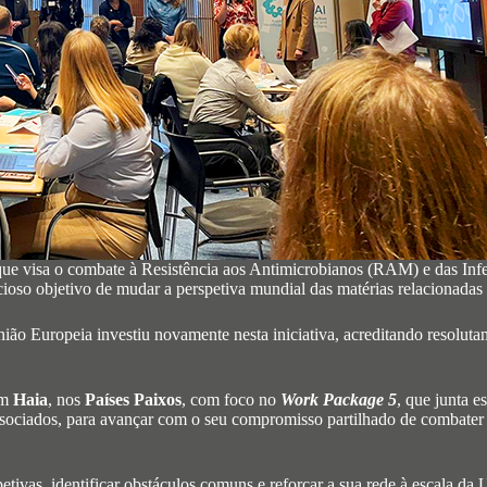
que visa o combate à Resistência aos Antimicrobianos (RAM) e das In
icioso objetivo de mudar a perspetiva mundial das matérias relaciona
ão Europeia investiu novamente nesta iniciativa, acreditando resoluta
m
Haia
, nos
Países Paixos
, com foco no
Work Package 5
, que junta e
sociados, para avançar com o seu compromisso partilhado de combater 
petivas, identificar obstáculos comuns e reforçar a sua rede à escala da