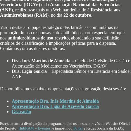
Veterinária (DGAV)
e da
Associação Nacional das Farmácias
(ANF)
, realizou-se mais um Webinar dedicado à
Resistência aos
Antimicrobianos (RAM)
, no dia
22 de outubro.
Visou destacar o papel estratégico das farmácias comunitárias na
promoção do uso responsável de antibióticos, com especial enfoque
nos
antimicrobianos de uso restrito
, abordando a sua definição,
critérios de classificação e implicações práticas para a dispensa.
Contámos com as ilustres oradoras:
Dra. Inês Martins de Almeida
– Chefe de Divisão de Gestão e
Autorização de Medicamentos Veterinários, DGAV
Dra. Lígia Garcia
– Especialista Sénior em Literacia em Saúde,
ANF
Disponibilizamos abaixo as apresentações e a gravação desta sessão:
Apresentação Dra. Inês Martins de Almeida
Apresentação Dra. Lígia de Azevedo Garcia
Gravação
Esteja atento à divulgação do programa todos os meses, através do Website Oficial
do Projeto:
HubRAM – Eventos
, e também do
Portal
e Redes Sociais da DGAV.