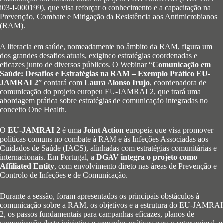
i03-I-000199), que visa reforçar o conhecimento e a capacitação na
Prevenção, Combate e Mitigação da Resistência aos Antimicrobianos
(RAM).
A literacia em saúde, nomeadamente no âmbito da RAM, figura um
dos grandes desafios atuais, exigindo estratégias coordenadas e
eficazes junto de diversos públicos. O Webinar “
Comunicação em
Saúde: Desafios e Estratégias na RAM – Exemplo Prático EU-
JAMRAI 2
” contará com
Laura Alonso Irujo
, coordenadora de
comunicação do projeto europeu EU-JAMRAI 2, que trará uma
abordagem prática sobre estratégias de comunicação integradas no
conceito One Health.
O
EU-JAMRAI 2
é uma
Joint Action
europeia que visa promover
políticas comuns no combate à RAM e às Infeções Associadas aos
Cuidados de Saúde (IACS), alinhadas com estratégias comunitárias e
internacionais. Em Portugal, a
DGAV integra o projeto como
Affiliated Entity
, com envolvimento direto nas áreas de Prevenção e
Controlo de Infeções e de Comunicação.
Durante a sessão, foram apresentados os principais obstáculos à
comunicação sobre a RAM, os objetivos e a estrutura do EU-JAMRAI
2, os passos fundamentais para campanhas eficazes, planos de
comunicação desta iniciativa e exemplos práticos para o setor animal, e